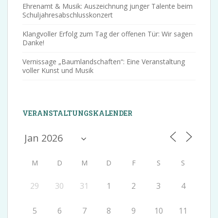
Ehrenamt & Musik: Auszeichnung junger Talente beim
Schuljahresabschlusskonzert
Klangvoller Erfolg zum Tag der offenen Tür: Wir sagen
Danke!
Vernissage „Baumlandschaften“: Eine Veranstaltung
voller Kunst und Musik
VERANSTALTUNGSKALENDER
M
D
M
D
F
S
S
29
30
31
1
2
3
4
5
6
7
8
9
10
11