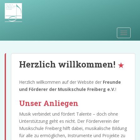
S
k
i
p
t
TOGGLE
o
m
a
i
Herzlich willkommen!
n
c
Herzlich willkommen auf der Website der
Freunde
o
und Förderer der Musikschule Freiberg e.V.
!
n
t
Unser Anliegen
e
n
Musik verbindet und fördert Talente – doch ohne
t
Unterstützung geht es nicht. Der Förderverein der
Musikschule Freiberg hilft dabei, musikalische Bildung
für alle zu ermöglichen, Instrumente und Projekte zu