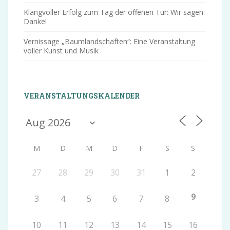
Klangvoller Erfolg zum Tag der offenen Tür: Wir sagen
Danke!
Vernissage „Baumlandschaften“: Eine Veranstaltung
voller Kunst und Musik
VERANSTALTUNGSKALENDER
M
D
M
D
F
S
S
27
28
29
30
31
1
2
9
3
4
5
6
7
8
10
11
12
13
14
15
16