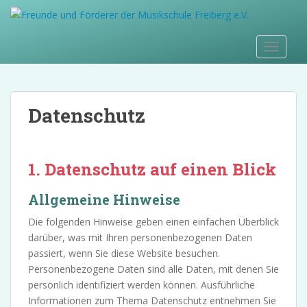
S
k
i
TOGGLE
p
t
o
m
Datenschutz
a
i
n
c
1. Datenschutz auf einen Blick
o
n
Allgemeine Hinweise
t
Die folgenden Hinweise geben einen einfachen Überblick
e
darüber, was mit Ihren personenbezogenen Daten
n
passiert, wenn Sie diese Website besuchen.
t
Personenbezogene Daten sind alle Daten, mit denen Sie
persönlich identifiziert werden können. Ausführliche
Informationen zum Thema Datenschutz entnehmen Sie