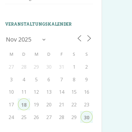
VERANSTALTUNGSKALENDER
M
D
M
D
F
S
S
27
28
29
30
31
1
2
3
4
5
6
7
8
9
10
11
12
13
14
15
16
17
19
20
21
22
23
18
24
25
26
27
28
29
30