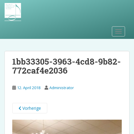
S
k
i
p
t
TOGGLE
o
m
a
i
1bb33305-3963-4cd8-9b82-
n
772caf4e2036
c
o
n
12. April 2018
Administrator
t
e
n
Vorherige
t