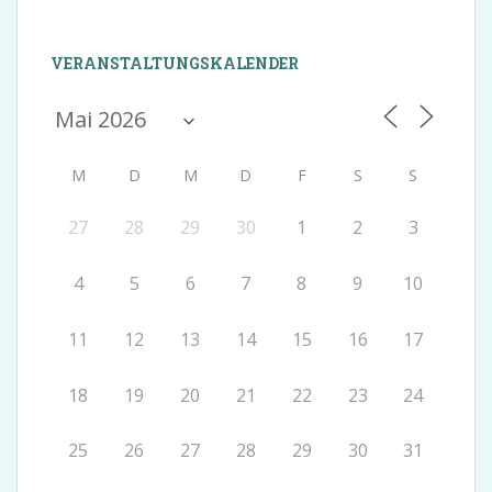
VERANSTALTUNGSKALENDER
M
D
M
D
F
S
S
27
28
29
30
1
2
3
4
5
6
7
8
9
10
11
12
13
14
15
16
17
18
19
20
21
22
23
24
25
26
27
28
29
30
31