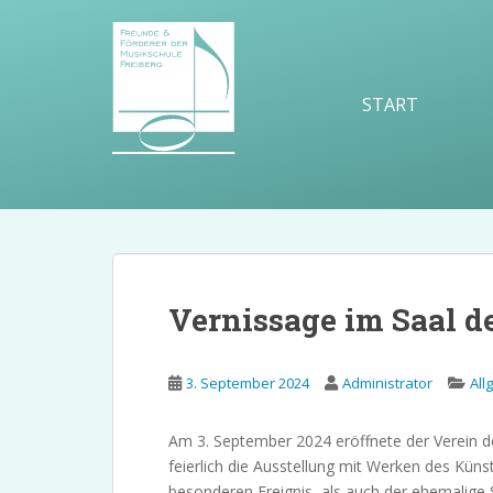
S
k
i
p
START
t
o
m
a
i
n
c
o
Vernissage im Saal d
n
t
e
3. September 2024
Administrator
All
n
t
Am 3. September 2024 eröffnete der Verein de
feierlich die Ausstellung mit Werken des Kün
besonderen Ereignis, als auch der ehemalige S