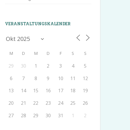
VERANSTALTUNGSKALENDER
M
D
M
D
F
S
S
29
30
1
2
3
4
5
6
7
8
9
10
11
12
13
14
15
16
17
18
19
20
21
22
23
24
25
26
27
28
29
30
31
1
2