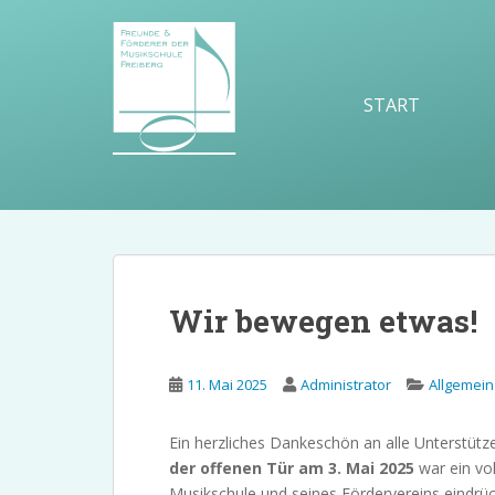
S
k
i
p
START
t
o
m
a
i
n
c
o
Wir bewegen etwas!
n
t
e
11. Mai 2025
Administrator
Allgemein
n
t
Ein herzliches Dankeschön an alle Unterstütz
der offenen Tür am 3. Mai 2025
war ein vol
Musikschule und seines Fördervereins eindrüc