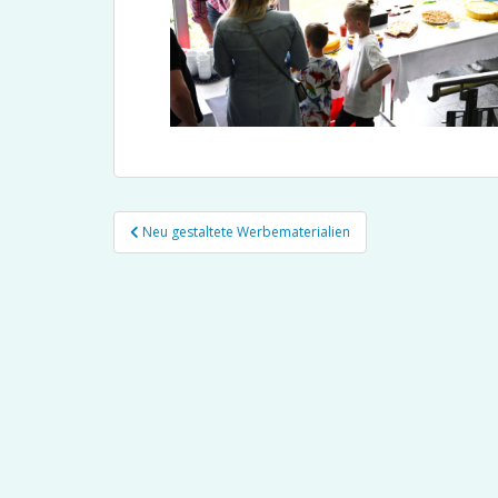
Beitragsnavigation
Neu gestaltete Werbematerialien