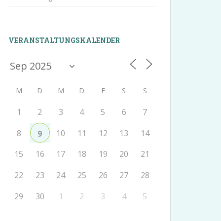
VERANSTALTUNGSKALENDER
M
D
M
D
F
S
S
1
2
3
4
5
6
7
8
10
11
12
13
14
9
15
16
17
18
19
20
21
22
23
24
25
26
27
28
29
30
1
2
3
4
5