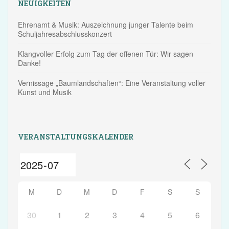
NEUIGKEITEN
Ehrenamt & Musik: Auszeichnung junger Talente beim
Schuljahresabschlusskonzert
Klangvoller Erfolg zum Tag der offenen Tür: Wir sagen
Danke!
Vernissage „Baumlandschaften“: Eine Veranstaltung voller
Kunst und Musik
VERANSTALTUNGSKALENDER
M
D
M
D
F
S
S
30
1
2
3
4
5
6