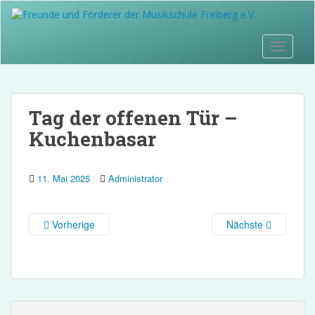
S
k
i
Toggle 
p
t
o
m
a
Tag der offenen Tür –
i
n
Kuchenbasar
c
o
n
11. Mai 2025
Administrator
t
e
n
Vorherige
Nächste
t