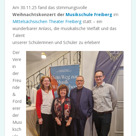
Am 30.11.25 fand das stimmungsvolle
Weihnachtskonzert der
Musikschule Freiberg
im
Mittelsächsischen Theater Freiberg
statt – ein
wunderbarer Anlass, die musikalische Vielfalt und das
Talent
unserer Schülerinnen und Schüler zu erleben!
Der
Vere
in
der
Freu
nde
&
Förd
erer
der
Musi
ksch