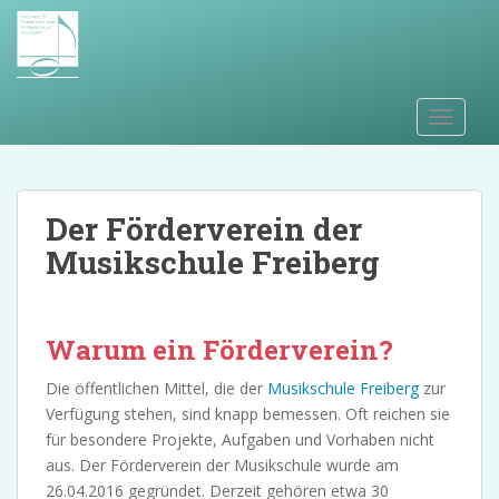
S
k
i
p
t
TOGGLE
o
m
a
i
Der Förderverein der
n
Musikschule Freiberg
c
o
n
Warum ein Förderverein?
t
e
Die öffentlichen Mittel, die der
Musikschule Freiberg
zur
n
Verfügung stehen, sind knapp bemessen. Oft reichen sie
t
für besondere Projekte, Aufgaben und Vorhaben nicht
aus. Der Förderverein der Musikschule wurde am
26.04.2016 gegründet. Derzeit gehören etwa 30