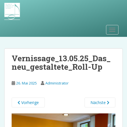
S
k
i
p
t
TOGGLE
o
m
a
i
Vernissage_13.05.25_Das_
n
neu_gestaltete_Roll-Up
c
o
n
26. Mai 2025
Administrator
t
e
n
Vorherige
Nächste
t