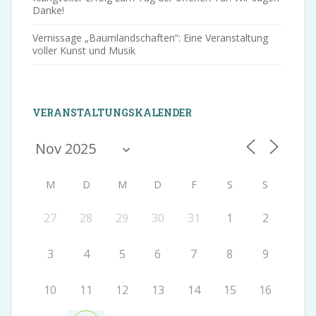
Danke!
Vernissage „Baumlandschaften“: Eine Veranstaltung
voller Kunst und Musik
VERANSTALTUNGSKALENDER
M
D
M
D
F
S
S
27
28
29
30
31
1
2
3
4
5
6
7
8
9
10
11
12
13
14
15
16