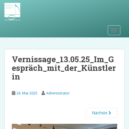
S
k
i
p
t
TOGGLE
o
m
a
i
Vernissage_13.05.25_Im_G
n
espräch_mit_der_Künstler
c
in
o
n
t
26. Mai 2025
Administrator
e
n
t
Nächste