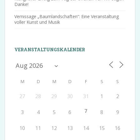
Danke!
Vernissage „Baumlandschaften“: Eine Veranstaltung
voller Kunst und Musik
VERANSTALTUNGSKALENDER
M
D
M
D
F
S
S
27
28
29
30
31
1
2
7
3
4
5
6
8
9
10
11
12
13
14
15
16