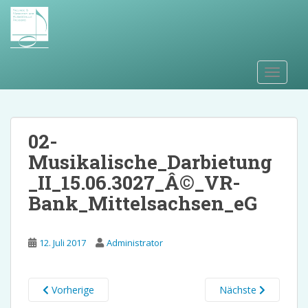
S
k
i
p
t
TOGGLE
o
m
a
i
02-
n
Musikalische_Darbietung
c
_II_15.06.3027_Â©_VR-
o
n
Bank_Mittelsachsen_eG
t
e
12. Juli 2017
Administrator
n
t
Vorherige
Nächste