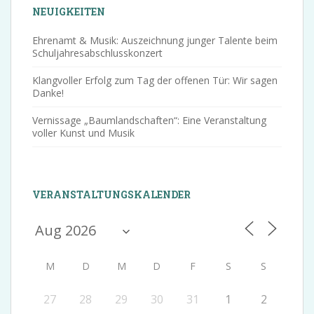
NEUIGKEITEN
Ehrenamt & Musik: Auszeichnung junger Talente beim
Schuljahresabschlusskonzert
Klangvoller Erfolg zum Tag der offenen Tür: Wir sagen
Danke!
Vernissage „Baumlandschaften“: Eine Veranstaltung
voller Kunst und Musik
VERANSTALTUNGSKALENDER
M
D
M
D
F
S
S
27
28
29
30
31
1
2