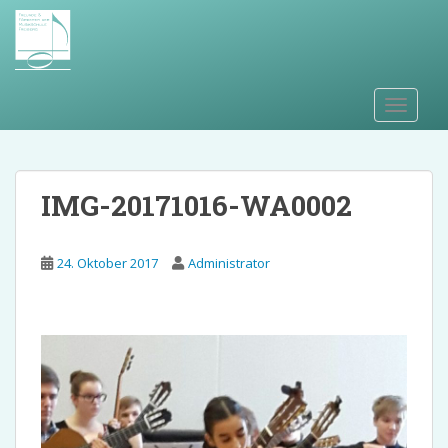
S
k
i
p
t
TOGGLE
o
m
a
i
IMG-20171016-WA0002
n
c
o
24. Oktober 2017
Administrator
n
t
e
n
t