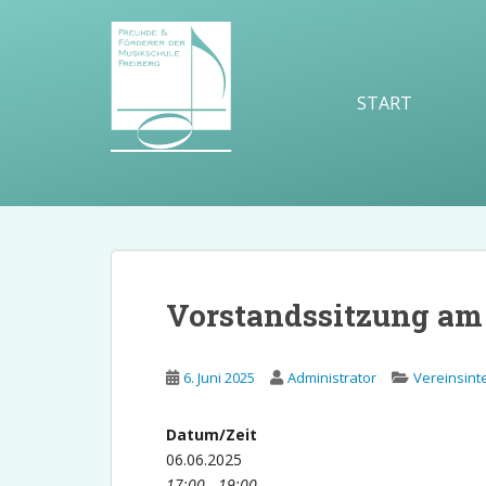
S
k
i
p
START
t
o
m
a
i
n
c
o
Vorstandssitzung am 
n
t
e
6. Juni 2025
Administrator
Vereinsint
n
t
Datum/Zeit
06.06.2025
17:00 - 19:00